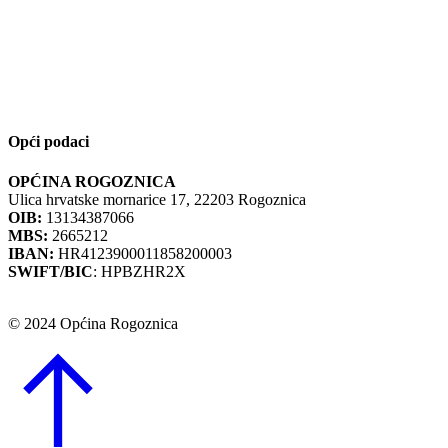
Opći podaci
OPĆINA ROGOZNICA
Ulica hrvatske mornarice 17, 22203 Rogoznica
OIB:
13134387066
MBS:
2665212
IBAN:
HR4123900011858200003
SWIFT/BIC
: HPBZHR2X
© 2024 Općina Rogoznica
Go
to
Top