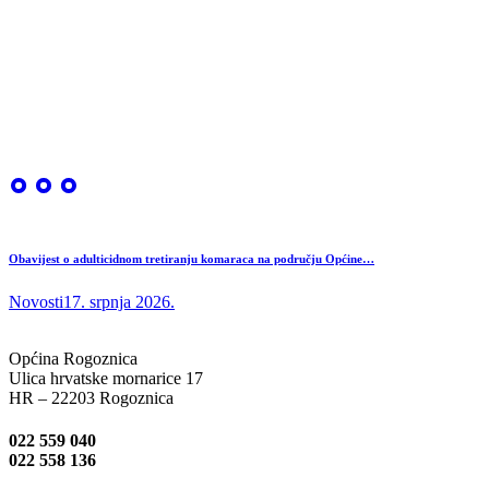
Obavijest o adulticidnom tretiranju komaraca na području Općine…
Novosti
17. srpnja 2026.
Općina Rogoznica
Ulica hrvatske mornarice 17
HR – 22203 Rogoznica
022 559 040
022 558 136