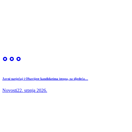
Javni natječaj i Obavijest kandidatima istoga, za sljedeća…
Novosti
22. srpnja 2026.