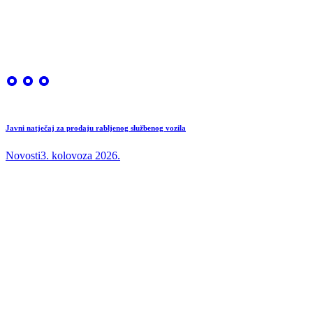
Javni natječaj za prodaju rabljenog službenog vozila
Novosti
3. kolovoza 2026.