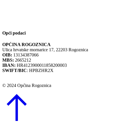
Opći podaci
OPĆINA ROGOZNICA
Ulica hrvatske mornarice 17, 22203 Rogoznica
OIB:
13134387066
MBS:
2665212
IBAN:
HR4123900011858200003
SWIFT/BIC
: HPBZHR2X
© 2024 Općina Rogoznica
Go
to
Top