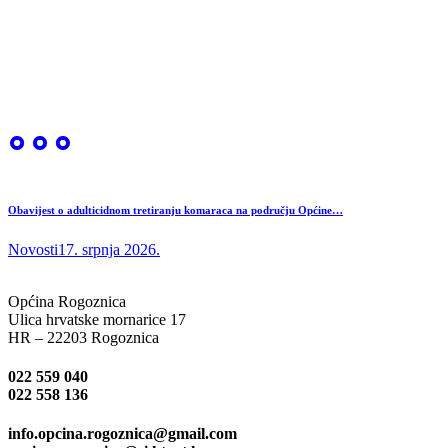
Obavijest o adulticidnom tretiranju komaraca na području Općine…
Novosti
17. srpnja 2026.
Općina Rogoznica
Ulica hrvatske mornarice 17
HR – 22203 Rogoznica
022 559 040
022 558 136
info.opcina.rogoznica@gmail.com