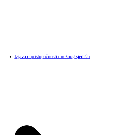
Izjava o pristupačnosti mrežnog sjedišta