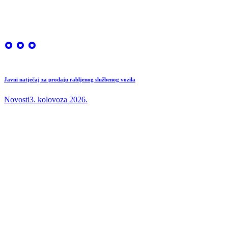
Javni natječaj za prodaju rabljenog službenog vozila
Novosti
3. kolovoza 2026.