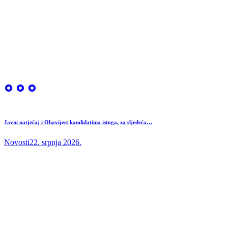
Javni natječaj i Obavijest kandidatima istoga, za sljedeća…
Novosti
22. srpnja 2026.