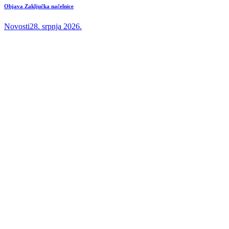
Objava Zaključka načelnice
Novosti
28. srpnja 2026.