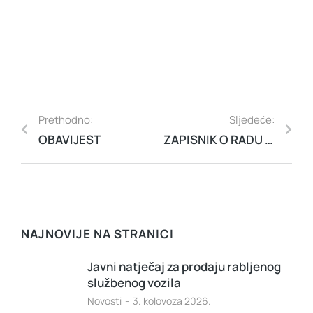
Prethodno:
Sljedeće:
OBAVIJEST
ZAPISNIK O RADU POVJERENSTVA ZA PROVEDBU NATJEČAJA ZA DAVANJE NA KORIŠTENJE JAVNIH POVRŠINA I TRGOVAČKIH MOBILNIH KUĆICA
NAJNOVIJE NA STRANICI
Javni natječaj za prodaju rabljenog
službenog vozila
Novosti
3. kolovoza 2026.