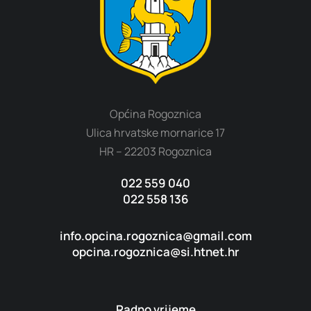
Općina Rogoznica
Ulica hrvatske mornarice 17
HR – 22203 Rogoznica
022 559 040
022 558 136
info.opcina.rogoznica@gmail.com
opcina.rogoznica@si.htnet.hr
Radno vrijeme