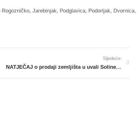
 Rogozničko, Jarebinjak, Podglavica, Podorljak, Dvornica,
Sljedeće:
NATJEČAJ o prodaji zemljišta u uvali Soline u Rogoznici