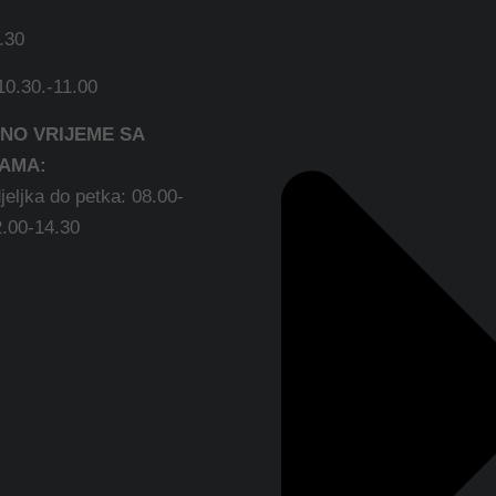
.30
0.30.-11.00
NO VRIJEME SA
AMA:
eljka do petka: 08.00-
2.00-14.30