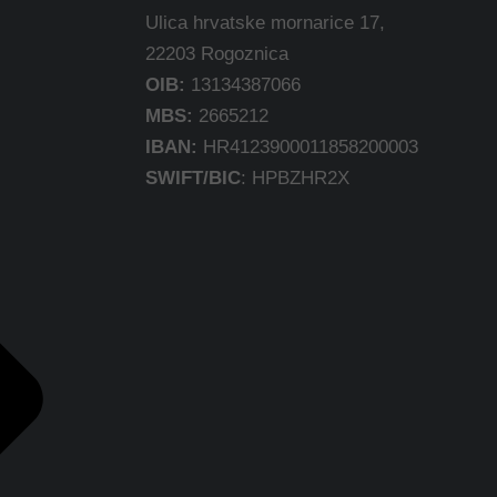
Ulica hrvatske mornarice 17,
22203 Rogoznica
OIB:
13134387066
MBS:
2665212
IBAN:
HR4123900011858200003
SWIFT/BIC
: HPBZHR2X