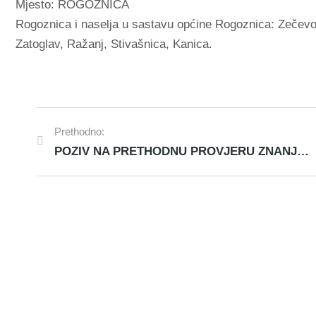
Mjesto: ROGOZNICA
Rogoznica i naselja u sastavu općine Rogoznica: Zečevo
Zatoglav, Ražanj, Stivašnica, Kanica.
Prethodno:
POZIV NA PRETHODNU PROVJERU ZNANJA I SPOSOBNOSTI (pisano testiranje i provjera praktičnog rada na računalu)