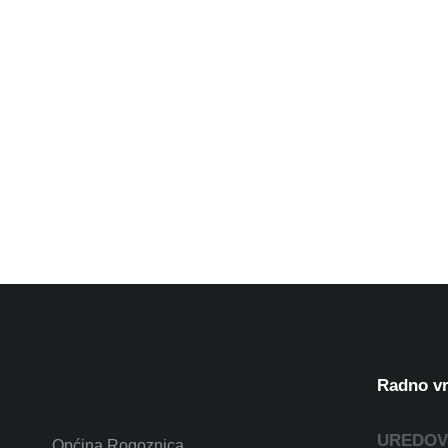
Radno vr
UREDOV
Općina Rogoznica