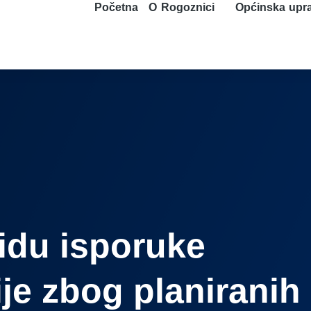
Početna
O Rogoznici
Općinska upr
idu isporuke
ije zbog planiranih