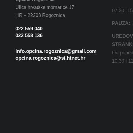
Ulica hrvatske mornarice 17
07.30.-15
HR – 22203 Rogoznica
PAUZA:
1
022 559 040
022 558 136
UREDOV
STRANK
info.opcina.rogoznica@gmail.com
Od ponedj
opcina.rogoznica@si.htnet.hr
10.30 i 1