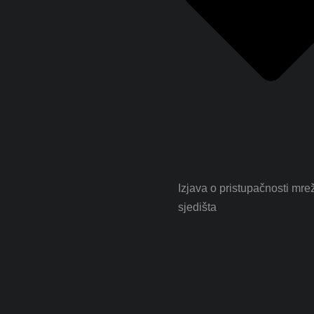
Izjava o pristupačnosti mr
sjedišta