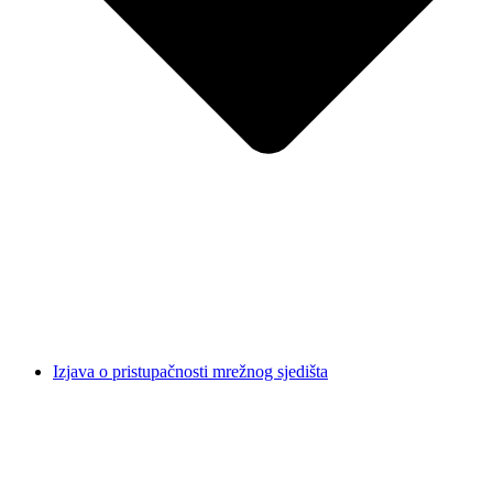
Izjava o pristupačnosti mrežnog sjedišta