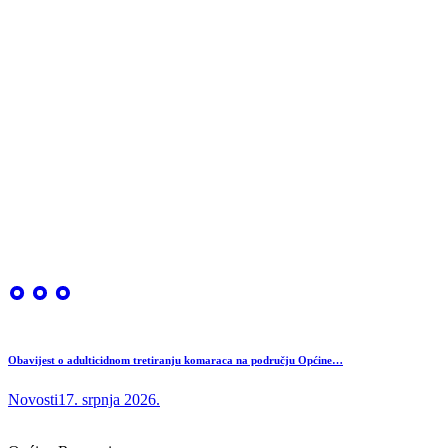
Obavijest o adulticidnom tretiranju komaraca na području Općine…
Novosti
17. srpnja 2026.