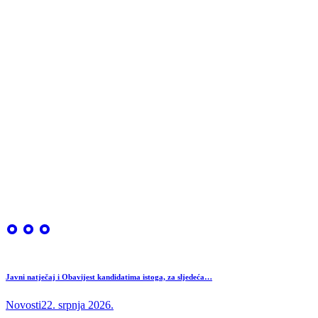
Javni natječaj i Obavijest kandidatima istoga, za sljedeća…
Novosti
22. srpnja 2026.