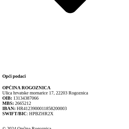
Opći podaci
OPĆINA ROGOZNICA
Ulica hrvatske mornarice 17, 22203 Rogoznica
OIB:
13134387066
MBS:
2665212
IBAN:
HR4123900011858200003
SWIFT/BIC
: HPBZHR2X
© 2024 Općina Rogoznica