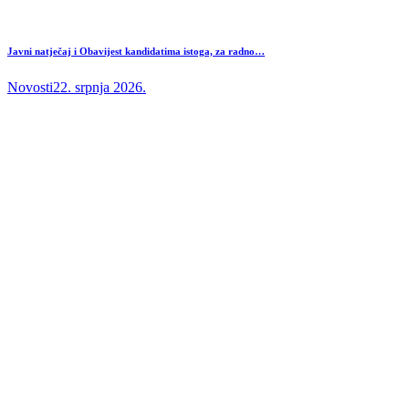
Javni natječaj i Obavijest kandidatima istoga, za radno…
Novosti
22. srpnja 2026.