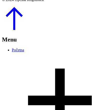
Go
to
Top
Menu
Početna