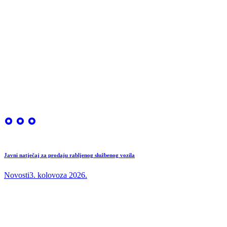
Javni natječaj za prodaju rabljenog službenog vozila
Novosti
3. kolovoza 2026.