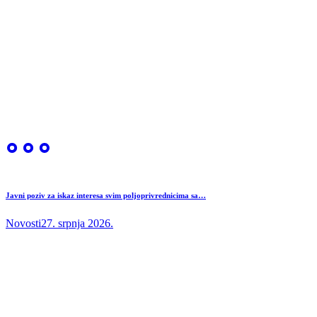
Javni poziv za iskaz interesa svim poljoprivrednicima sa…
Novosti
27. srpnja 2026.