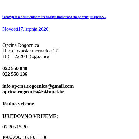
Obavijest o adulticidnom tretiranju komaraca na području Općine…
Novosti
17. srpnja 2026.
Općina Rogoznica
Ulica hrvatske mornarice 17
HR – 22203 Rogoznica
022 559 040
022 558 136
info.opcina.rogoznica@gmail.com
opcina.rogoznica@si.htnet.hr
Radno vrijeme
UREDOVNO VRIJEME:
07.30.-15.30
PAUZA:
10.30.-11.00