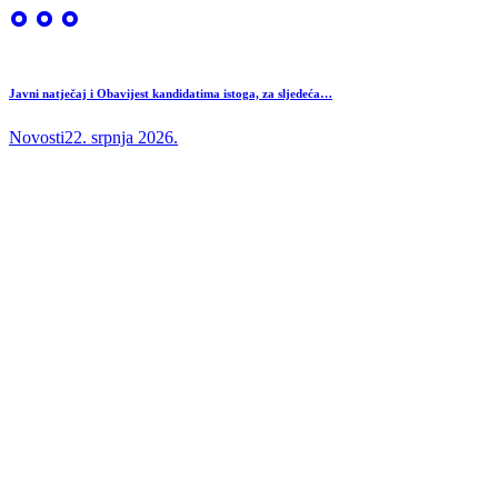
Javni natječaj i Obavijest kandidatima istoga, za sljedeća…
Novosti
22. srpnja 2026.