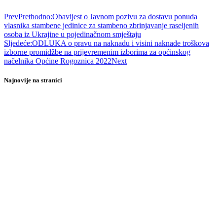
Prev
Prethodno:
Obavijest o Javnom pozivu za dostavu ponuda
vlasnika stambene jedinice za stambeno zbrinjavanje raseljenih
osoba iz Ukrajine u pojedinačnom smještaju
Sljedeće:
ODLUKA o pravu na naknadu i visini naknade troškova
izborne promidžbe na prijevremenim izborima za općinskog
načelnika Općine Rogoznica 2022
Next
Najnovije na stranici