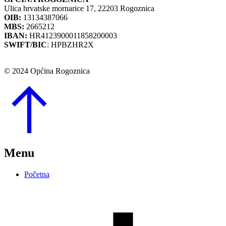
Ulica hrvatske mornarice 17, 22203 Rogoznica
OIB:
13134387066
MBS:
2665212
IBAN:
HR4123900011858200003
SWIFT/BIC
: HPBZHR2X
© 2024 Općina Rogoznica
Go
to
Top
Menu
Početna