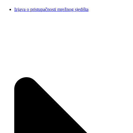
Izjava o pristupačnosti mrežnog sjedišta