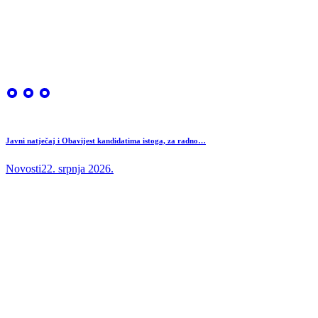
Javni natječaj i Obavijest kandidatima istoga, za radno…
Novosti
22. srpnja 2026.