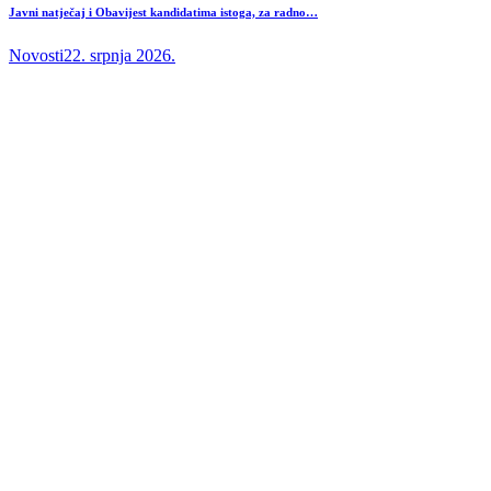
Javni natječaj i Obavijest kandidatima istoga, za radno…
Novosti
22. srpnja 2026.