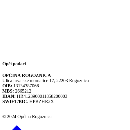
Opći podaci
OPĆINA ROGOZNICA
Ulica hrvatske mornarice 17, 22203 Rogoznica
OIB:
13134387066
MBS:
2665212
IBAN:
HR4123900011858200003
SWIFT/BIC
: HPBZHR2X
© 2024 Općina Rogoznica
Go