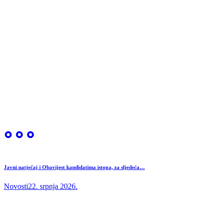
Javni natječaj i Obavijest kandidatima istoga, za sljedeća…
Novosti
22. srpnja 2026.