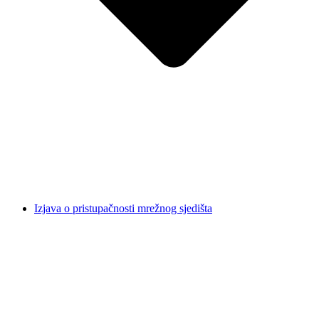
Izjava o pristupačnosti mrežnog sjedišta