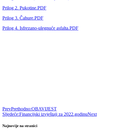
Prilog 2. Pukotine.PDF
Prilog 3. Čahure.PDF
Prilog 4. Isfrezano-ulegnuće asfalta.PDF
Prev
Prethodno:
OBAVIJEST
Sljedeće:
Financijski izvještaji za 2022.godinu
Next
Najnovije na stranici