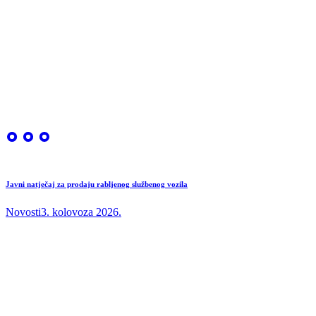
Javni natječaj za prodaju rabljenog službenog vozila
Novosti
3. kolovoza 2026.