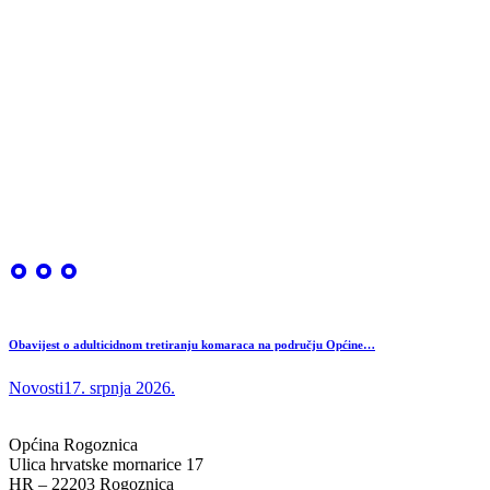
Obavijest o adulticidnom tretiranju komaraca na području Općine…
Novosti
17. srpnja 2026.
Općina Rogoznica
Ulica hrvatske mornarice 17
HR – 22203 Rogoznica