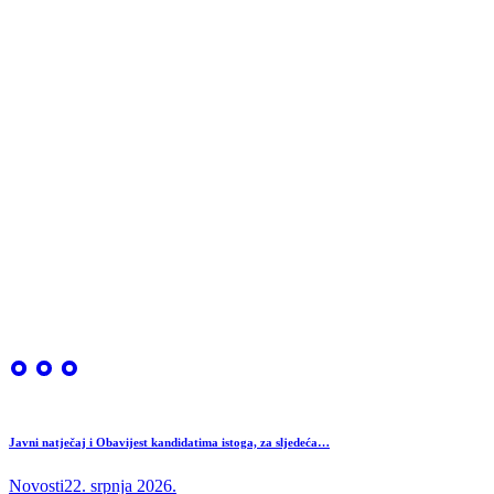
Javni natječaj i Obavijest kandidatima istoga, za sljedeća…
Novosti
22. srpnja 2026.