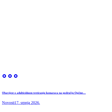
Obavijest o adulticidnom tretiranju komaraca na području Općine…
Novosti
17. srpnja 2026.