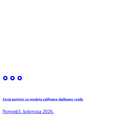
Javni natječaj za prodaju rabljenog službenog vozila
Novosti
3. kolovoza 2026.