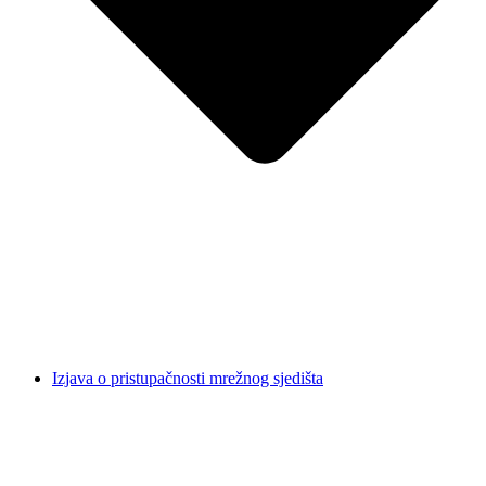
Izjava o pristupačnosti mrežnog sjedišta