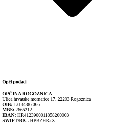
Opći podaci
OPĆINA ROGOZNICA
Ulica hrvatske mornarice 17, 22203 Rogoznica
OIB:
13134387066
MBS:
2665212
IBAN:
HR4123900011858200003
SWIFT/BIC
: HPBZHR2X