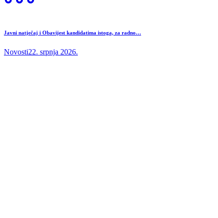
Javni natječaj i Obavijest kandidatima istoga, za radno…
Novosti
22. srpnja 2026.