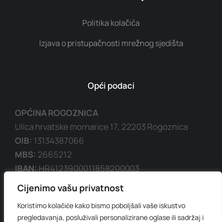
Politika kolačića
Izjava o pristupačnosti mrežnog sjedišta
Opći podaci
OPĆINA ROGOZNICA
Ulica hrvatske mornarice 17, 22203 Rogoznica
OIB:
13134387066
MBS:
2665212
IBAN:
HR4123900011858200003
SWIFT/BIC
: HPBZHR2X
Cijenimo vašu privatnost
Koristimo kolačiće kako bismo poboljšali vaše iskustvo
pregledavanja, posluživali personalizirane oglase ili sadržaj i