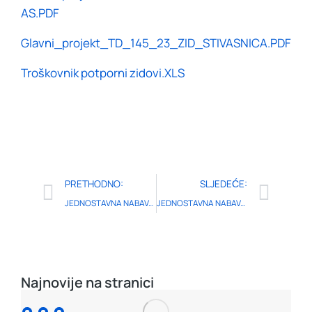
AS.PDF
Glavni_projekt_TD_145_23_ZID_STIVASNICA.PDF
Troškovnik potporni zidovi.XLS
PRETHODNO:
SLJEDEĆE:
JEDNOSTAVNA NABAVA-IZGRADNJA POTPORNIH ZIDOVA
JEDNOSTAVNA NABAVA-OPREMA ZA DJEČJI VRTIĆ
Najnovije na stranici