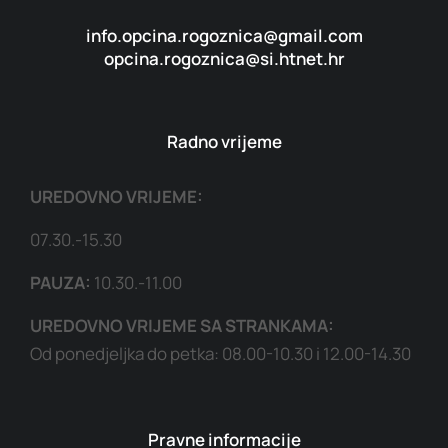
info.opcina.rogoznica@gmail.com
opcina.rogoznica@si.htnet.hr
Radno vrijeme
UREDOVNO VRIJEME:
07.30.-15.30
PAUZA:
10.30.-11.00
UREDOVNO VRIJEME SA STRANKAMA:
Od ponedjeljka do petka: 08.00-10.30 i 12.00-14.30
Pravne informacije