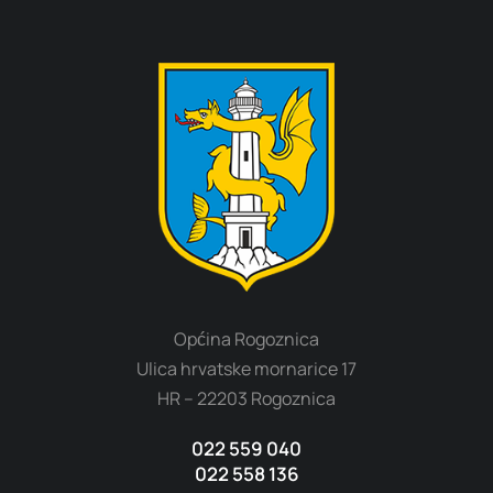
Općina Rogoznica
Ulica hrvatske mornarice 17
HR – 22203 Rogoznica
022 559 040
022 558 136