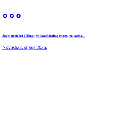
Javni natječaj i Obavijest kandidatima istoga, za radno…
Novosti
22. srpnja 2026.