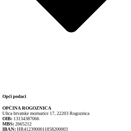
Opći podaci
OPĆINA ROGOZNICA
Ulica hrvatske mornarice 17, 22203 Rogoznica
OIB:
13134387066
MBS:
2665212
IBAN:
HR4123900011858200003