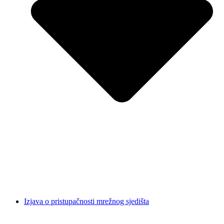
Izjava o pristupačnosti mrežnog sjedišta