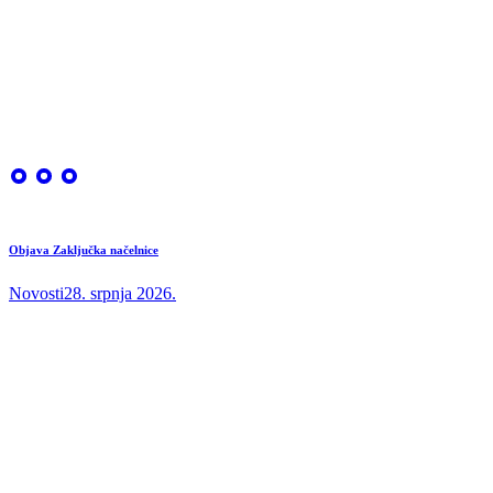
Objava Zaključka načelnice
Novosti
28. srpnja 2026.