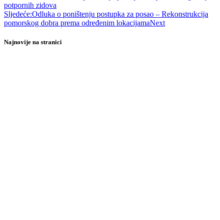
potpornih zidova
Sljedeće:
Odluka o poništenju postupka za posao – Rekonstrukcija
pomorskog dobra prema određenim lokacijama
Next
Najnovije na stranici