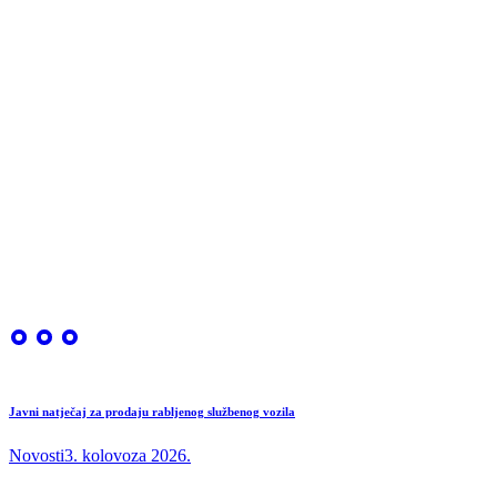
Javni natječaj za prodaju rabljenog službenog vozila
Novosti
3. kolovoza 2026.