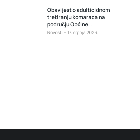
Obavijest o adulticidnom
tretiranju komaraca na
području Općine…
Novosti
17. srpnja 2026.