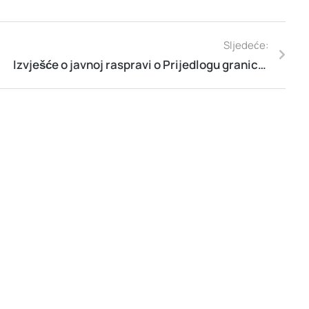
Sljedeće:
Izvješće o javnoj raspravi o Prijedlogu granice pomorskog dobra na predjelu k.o. Sevid , predio Račice (Zona 3) na području Općine Rogoznica