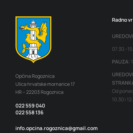
Radno vr
UREDOV
07.30.-15
PAUZA:
1
UREDOVN
Općina Rogoznica
STRANK
Ulica hrvatske mornarice 17
Od ponedj
HR – 22203 Rogoznica
10.30 i 1
022 559 040
022 558 136
info.opcina.rogoznica@gmail.com