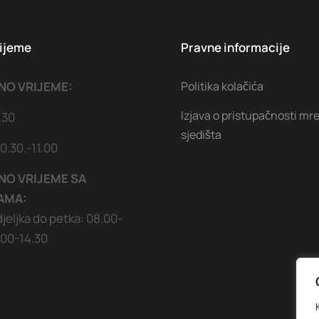
ijeme
Pravne informacije
NO VRIJEME:
Politika kolačića
Izjava o pristupačnosti mr
.30
sjedišta
0.30.-11.00
O VRIJEME SA
AMA:
eljka do petka: 08.00-
2.00-14.30