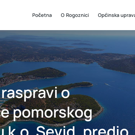
Početna
O Rogoznici
Općinska uprav
 raspravi o
ice pomorskog
 k.o. Sevid, predio