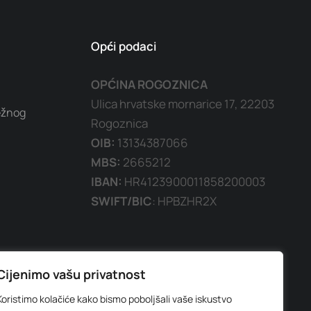
Opći podaci
OPĆINA ROGOZNICA
Ulica hrvatske mornarice 17, 22203
ežnog
Rogoznica
OIB:
13134387066
MBS:
2665212
IBAN:
HR4123900011858200003
SWIFT/BIC
: HPBZHR2X
Cijenimo vašu privatnost
Koristimo kolačiće kako bismo poboljšali vaše iskustvo