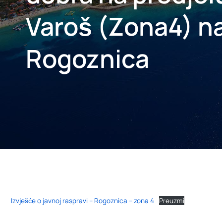
Varoš (Zona4) n
Rogoznica
Izvješće o javnoj raspravi – Rogoznica – zona 4
Preuzmi