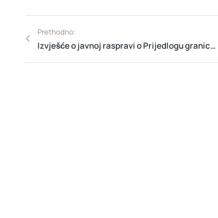
Prethodno:
Izvješće o javnoj raspravi o Prijedlogu granice pomorskog dobra na predjelu k.o. Sevid , predio Ražanj (Zona5) na području Općine Rogoznica