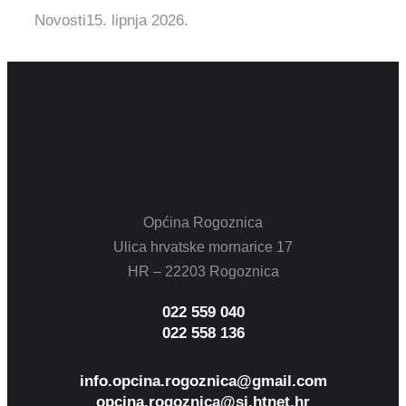
Novosti
15. lipnja 2026.
Općina Rogoznica
Ulica hrvatske mornarice 17
HR – 22203 Rogoznica
022 559 040
022 558 136
info.opcina.rogoznica@gmail.com
opcina.rogoznica@si.htnet.hr