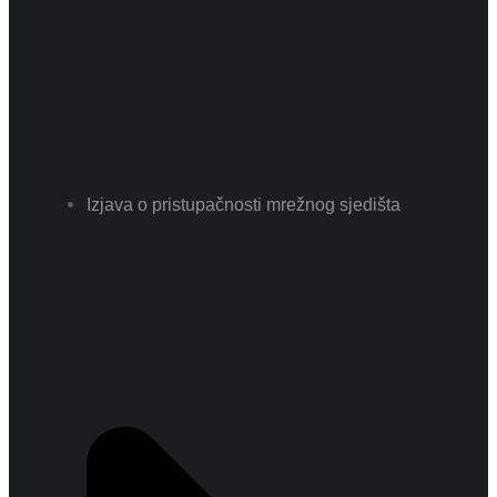
Izjava o pristupačnosti mrežnog sjedišta