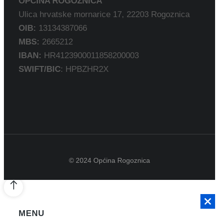
OPĆINA ROGOZNICA
Ulica hrvatske mornarice 17, 22203 Rogoznica
OIB:
13134387066
MBS:
2665212
IBAN:
HR4123900011858200003
SWIFT/BIC
: HPBZHR2X
© 2024 Općina Rogoznica
MENU