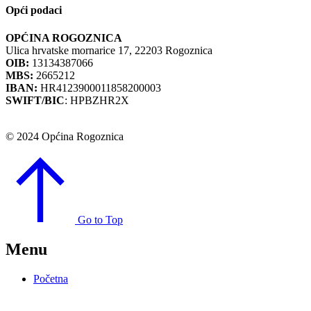
Opći podaci
OPĆINA ROGOZNICA
Ulica hrvatske mornarice 17, 22203 Rogoznica
OIB:
13134387066
MBS:
2665212
IBAN:
HR4123900011858200003
SWIFT/BIC
: HPBZHR2X
© 2024 Općina Rogoznica
Go to Top
Menu
Početna