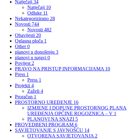
Natječaji
34
Natječaji
10
Odluke
11
Nekategorizirano
28
Novosti
744
Novosti
482
Obavijesti
20
Oglasna ploča
1
Other
0
planovi u donošenju
3
planovi u najavi
0
Povijest
2
PRAVO NA PRISTUP INFORMACIJAMA
10
Press
1
Press
1
Projekti
4
Zaželi
4
Proračun
1
PROSTORNO UREĐENJE
16
IZMJENE I DOPUNE PROSTORNOG PLANA
UREĐENJA OPĆINE ROGOZNICA – V
1
PLANOVI NA SNAZI
5
PROVEDBENI PROGRAM
6
SAVJETOVANJE S JAVNOŠĆU
14
OTVORENA SAVJETOVANJA
2