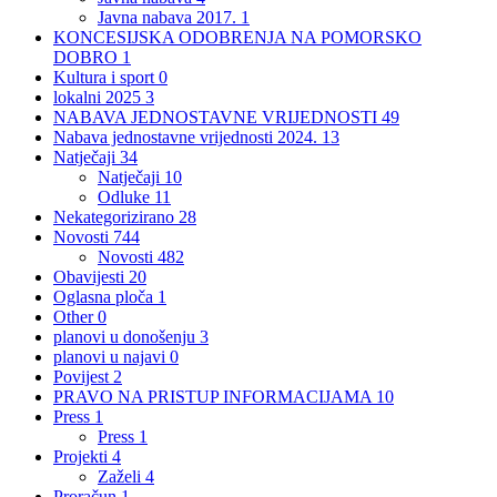
Javna nabava 2017.
1
KONCESIJSKA ODOBRENJA NA POMORSKO
DOBRO
1
Kultura i sport
0
lokalni 2025
3
NABAVA JEDNOSTAVNE VRIJEDNOSTI
49
Nabava jednostavne vrijednosti 2024.
13
Natječaji
34
Natječaji
10
Odluke
11
Nekategorizirano
28
Novosti
744
Novosti
482
Obavijesti
20
Oglasna ploča
1
Other
0
planovi u donošenju
3
planovi u najavi
0
Povijest
2
PRAVO NA PRISTUP INFORMACIJAMA
10
Press
1
Press
1
Projekti
4
Zaželi
4
Proračun
1