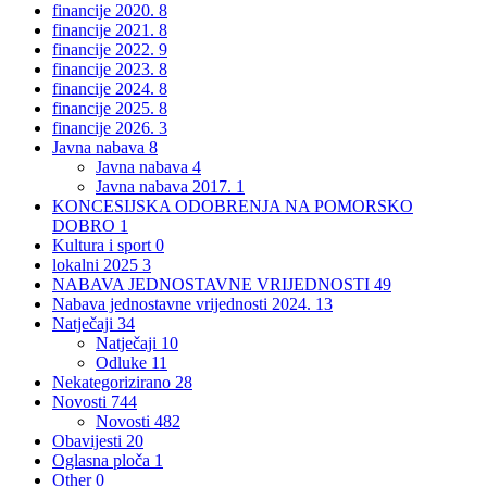
financije 2020.
8
financije 2021.
8
financije 2022.
9
financije 2023.
8
financije 2024.
8
financije 2025.
8
financije 2026.
3
Javna nabava
8
Javna nabava
4
Javna nabava 2017.
1
KONCESIJSKA ODOBRENJA NA POMORSKO
DOBRO
1
Kultura i sport
0
lokalni 2025
3
NABAVA JEDNOSTAVNE VRIJEDNOSTI
49
Nabava jednostavne vrijednosti 2024.
13
Natječaji
34
Natječaji
10
Odluke
11
Nekategorizirano
28
Novosti
744
Novosti
482
Obavijesti
20
Oglasna ploča
1
Other
0