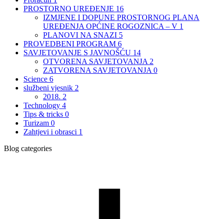
PROSTORNO UREĐENJE
16
IZMJENE I DOPUNE PROSTORNOG PLANA
UREĐENJA OPĆINE ROGOZNICA – V
1
PLANOVI NA SNAZI
5
PROVEDBENI PROGRAM
6
SAVJETOVANJE S JAVNOŠĆU
14
OTVORENA SAVJETOVANJA
2
ZATVORENA SAVJETOVANJA
0
Science
6
službeni vjesnik
2
2018.
2
Technology
4
Tips & tricks
0
Turizam
0
Zahtjevi i obrasci
1
Blog categories