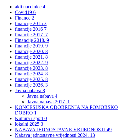
akti nacelnice
4
Covid19
6
Finance
2
financije 2015
3
financije 2016
7
financije 2017.
7
Financije 2018.
9
financije 2019.
9
financije 2020.
8
financije 2021.
8
financije 2022.
9
financije 2023.
8
financije 2024.
8
financije 2025.
8
financije 2026.
3
Javna nabava
8
Javna nabava
4
Javna nabava 2017.
1
KONCESIJSKA ODOBRENJA NA POMORSKO
DOBRO
1
Kultura i sport
0
lokalni 2025
3
NABAVA JEDNOSTAVNE VRIJEDNOSTI
49
Nabava jednostavne vrijednosti 2024.
13