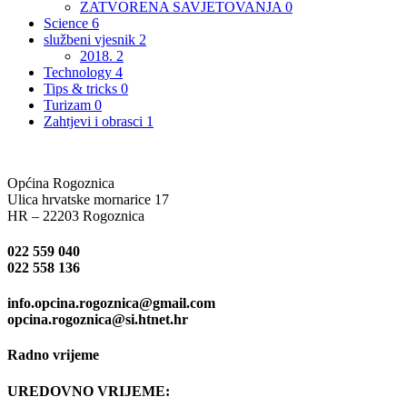
ZATVORENA SAVJETOVANJA
0
Science
6
službeni vjesnik
2
2018.
2
Technology
4
Tips & tricks
0
Turizam
0
Zahtjevi i obrasci
1
Općina Rogoznica
Ulica hrvatske mornarice 17
HR – 22203 Rogoznica
022 559 040
022 558 136
info.opcina.rogoznica@gmail.com
opcina.rogoznica@si.htnet.hr
Radno vrijeme
UREDOVNO VRIJEME: