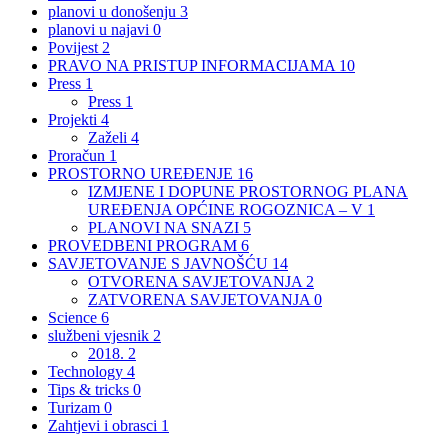
planovi u donošenju
3
planovi u najavi
0
Povijest
2
PRAVO NA PRISTUP INFORMACIJAMA
10
Press
1
Press
1
Projekti
4
Zaželi
4
Proračun
1
PROSTORNO UREĐENJE
16
IZMJENE I DOPUNE PROSTORNOG PLANA
UREĐENJA OPĆINE ROGOZNICA – V
1
PLANOVI NA SNAZI
5
PROVEDBENI PROGRAM
6
SAVJETOVANJE S JAVNOŠĆU
14
OTVORENA SAVJETOVANJA
2
ZATVORENA SAVJETOVANJA
0
Science
6
službeni vjesnik
2
2018.
2
Technology
4
Tips & tricks
0
Turizam
0
Zahtjevi i obrasci
1