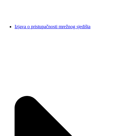
Izjava o pristupačnosti mrežnog sjedišta