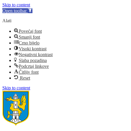
Skip to content
Open toolbar
Alati
Povećaj font
Smanji font
Crno bijelo
Visoki kontrast
Negativni kontrast
Slaba pozadina
Podcrtaj linkove
Čitljiv font
Reset
Skip to content