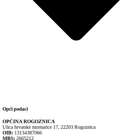
Opći podaci
OPĆINA ROGOZNICA
Ulica hrvatske mornarice 17, 22203 Rogoznica
OIB:
13134387066
MBS:
2665212