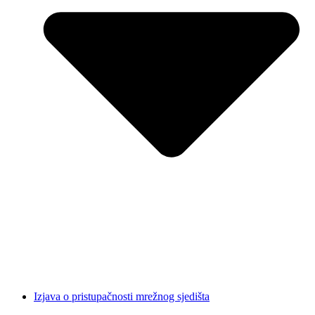
Izjava o pristupačnosti mrežnog sjedišta