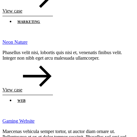
View case
MARKETING
Neon Nature
Phasellus velit nisi, lobortis quis nisi et, venenatis finibus velit.
Integer non nibh eget arcu malesuada ullamcorper.
View case
WEB
Gaming Website
Maecenas vehicula semper tortor, ut auctor diam ornare ut.
Pellentesque et ex et dolor tempor suscipit. Phasellus vel orci vel