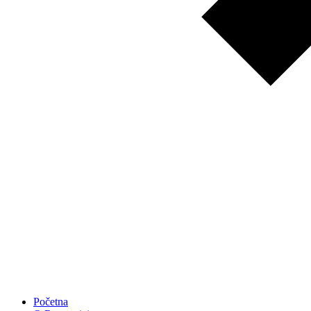
Početna