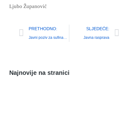
Ljubo Županović
PRETHODNO:
SLJEDEĆE:
Javni poziv za sufinaniranje energetske obnove postojećih kuća
Javna rasprava
Najnovije na stranici