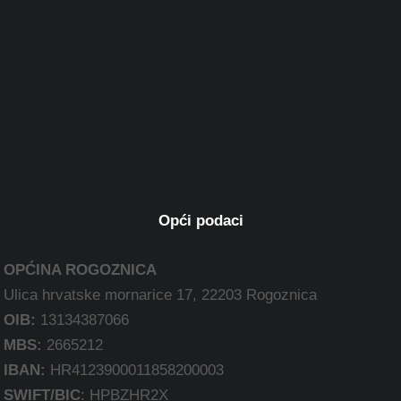
Opći podaci
OPĆINA ROGOZNICA
Ulica hrvatske mornarice 17, 22203 Rogoznica
OIB:
13134387066
MBS:
2665212
IBAN:
HR4123900011858200003
SWIFT/BIC
: HPBZHR2X