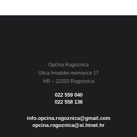
Novosti
17. srpnja 2026.
Općina Rogoznica
Ulica hrvatske mornarice 17
HR – 22203 Rogoznica
022 559 040
022 558 136
info.opcina.rogoznica@gmail.com
opcina.rogoznica@si.htnet.hr