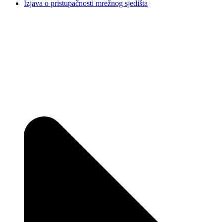
Izjava o pristupačnosti mrežnog sjedišta