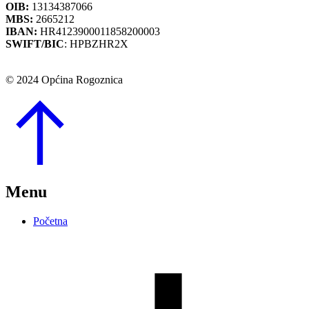
OIB:
13134387066
MBS:
2665212
IBAN:
HR4123900011858200003
SWIFT/BIC
: HPBZHR2X
© 2024 Općina Rogoznica
Go
to
Top
Menu
Početna