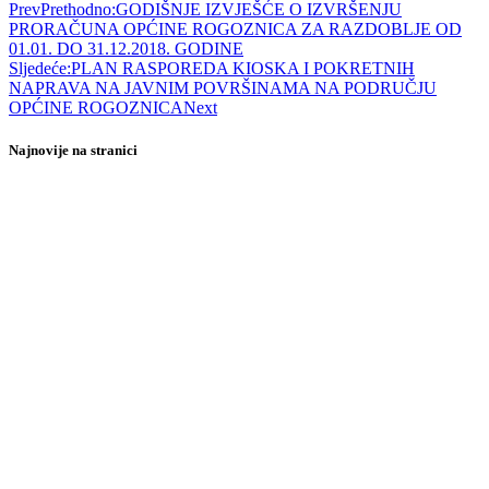
Prev
Prethodno:
GODIŠNJE IZVJEŠĆE O IZVRŠENJU
PRORAČUNA OPĆINE ROGOZNICA ZA RAZDOBLJE OD
01.01. DO 31.12.2018. GODINE
Sljedeće:
PLAN RASPOREDA KIOSKA I POKRETNIH
NAPRAVA NA JAVNIM POVRŠINAMA NA PODRUČJU
OPĆINE ROGOZNICA
Next
Najnovije na stranici