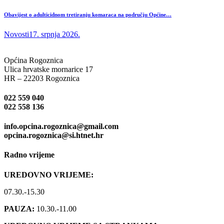
Obavijest o adulticidnom tretiranju komaraca na području Općine…
Novosti
17. srpnja 2026.
Općina Rogoznica
Ulica hrvatske mornarice 17
HR – 22203 Rogoznica
022 559 040
022 558 136
info.opcina.rogoznica@gmail.com
opcina.rogoznica@si.htnet.hr
Radno vrijeme
UREDOVNO VRIJEME:
07.30.-15.30
PAUZA:
10.30.-11.00