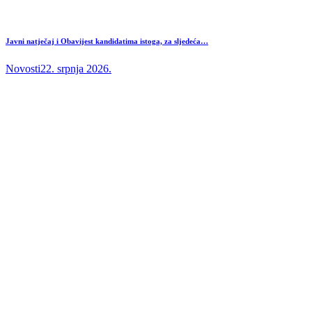
Javni natječaj i Obavijest kandidatima istoga, za sljedeća…
Novosti
22. srpnja 2026.