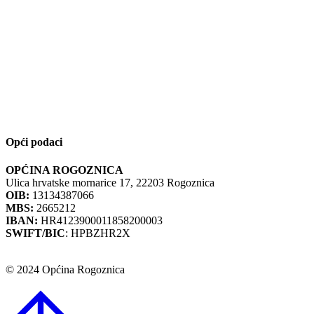
Opći podaci
OPĆINA ROGOZNICA
Ulica hrvatske mornarice 17, 22203 Rogoznica
OIB:
13134387066
MBS:
2665212
IBAN:
HR4123900011858200003
SWIFT/BIC
: HPBZHR2X
© 2024 Općina Rogoznica
Go
to