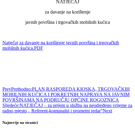
NATJEČAJ
za davanje na korištenje
javnih površina i trgovačkih mobilnih kućica
Natječaj za davanje na korištenje javnih površina i trgovačkih
mobilnih kućica.PDF
Prev
Prethodno:
PLAN RASPOREDA KIOSKA, TRGOVAČKIH
MOBILNIH KUĆICA I POKRETNIH NAPRAVA NA JAVNIM
POVRŠINAMA NA PODRUČJU OPĆINE ROGOZNICA
Sljedeće:
NATJEČAJ – za prijem u službu na neodređeno vrijeme za
radno mjesto „ Referent-komunalni i prometni redar“
Next
Najnovije na stranici