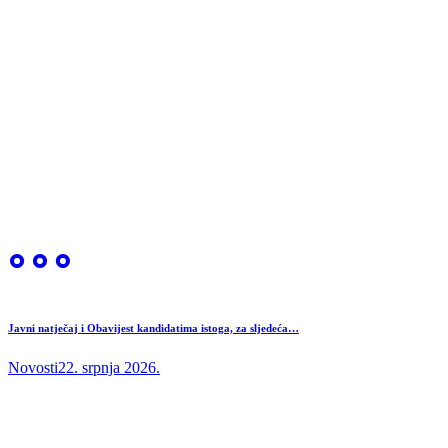
Javni natječaj i Obavijest kandidatima istoga, za sljedeća…
Novosti
22. srpnja 2026.