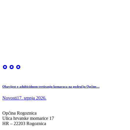
Obavijest o adulticidnom tretiranju komaraca na području Općine…
Novosti
17. srpnja 2026.
Općina Rogoznica
Ulica hrvatske mornarice 17
HR – 22203 Rogoznica