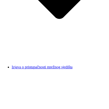
Izjava o pristupačnosti mrežnog sjedišta