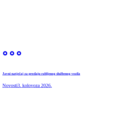
Javni natječaj za prodaju rabljenog službenog vozila
Novosti
3. kolovoza 2026.