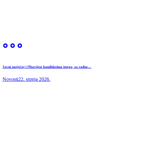
Javni natječaj i Obavijest kandidatima istoga, za radno…
Novosti
22. srpnja 2026.