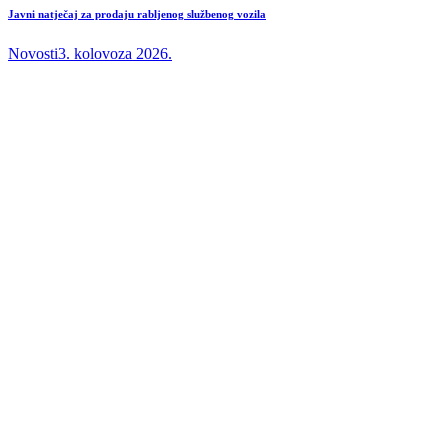
Javni natječaj za prodaju rabljenog službenog vozila
Novosti
3. kolovoza 2026.