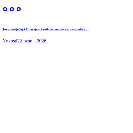
Javni natječaj i Obavijest kandidatima istoga, za sljedeća…
Novosti
22. srpnja 2026.