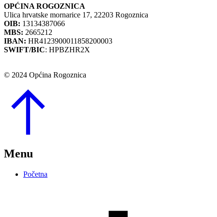
OPĆINA ROGOZNICA
Ulica hrvatske mornarice 17, 22203 Rogoznica
OIB:
13134387066
MBS:
2665212
IBAN:
HR4123900011858200003
SWIFT/BIC
: HPBZHR2X
© 2024 Općina Rogoznica
Go
to
Top
Menu
Početna