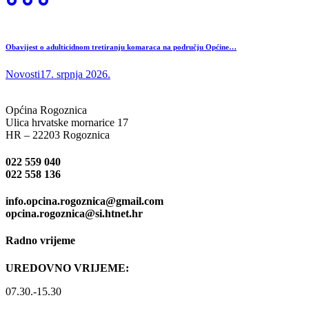
Obavijest o adulticidnom tretiranju komaraca na području Općine…
Novosti
17. srpnja 2026.
Općina Rogoznica
Ulica hrvatske mornarice 17
HR – 22203 Rogoznica
022 559 040
022 558 136
info.opcina.rogoznica@gmail.com
opcina.rogoznica@si.htnet.hr
Radno vrijeme
UREDOVNO VRIJEME:
07.30.-15.30