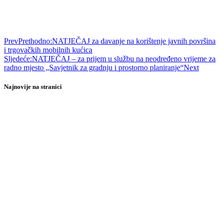
Prev
Prethodno:
NATJEČAJ za davanje na korištenje javnih površina
i trgovačkih mobilnih kućica
Sljedeće:
NATJEČAJ – za prijem u službu na neodređeno vrijeme za
radno mjesto „Savjetnik za gradnju i prostorno planiranje“
Next
Najnovije na stranici