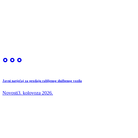
Javni natječaj za prodaju rabljenog službenog vozila
Novosti
3. kolovoza 2026.