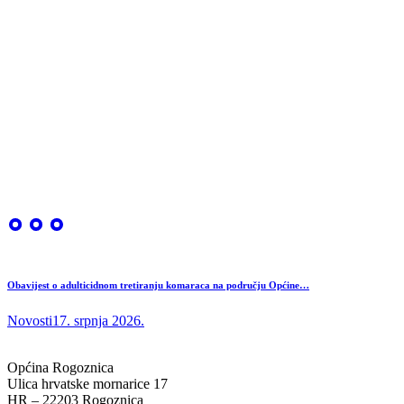
Obavijest o adulticidnom tretiranju komaraca na području Općine…
Novosti
17. srpnja 2026.
Općina Rogoznica
Ulica hrvatske mornarice 17
HR – 22203 Rogoznica