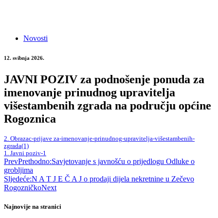
Novosti
12. svibnja 2026.
JAVNI POZIV za podnošenje ponuda za
imenovanje prinudnog upravitelja
višestambenih zgrada na području općine
Rogoznica
2. Obrazac-prijave za-imenovanje-prinudnog-upravitelja-višestambenih-
zgrada(1)
1. Javni poziv-1
Prev
Prethodno:
Savjetovanje s javnošću o prijedlogu Odluke o
grobljima
Sljedeće:
N A T J E Č A J o prodaji dijela nekretnine u Zečevo
Rogozničko
Next
Najnovije na stranici