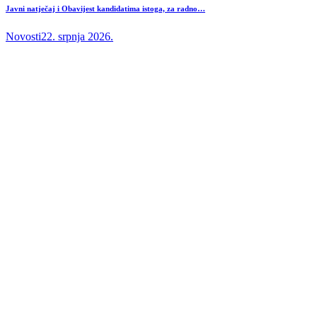
Javni natječaj i Obavijest kandidatima istoga, za radno…
Novosti
22. srpnja 2026.