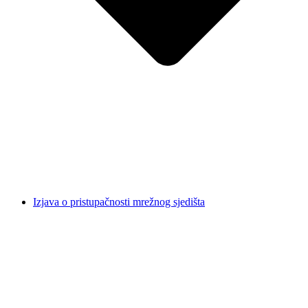
Izjava o pristupačnosti mrežnog sjedišta