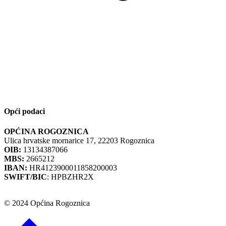
Opći podaci
OPĆINA ROGOZNICA
Ulica hrvatske mornarice 17, 22203 Rogoznica
OIB:
13134387066
MBS:
2665212
IBAN:
HR4123900011858200003
SWIFT/BIC
: HPBZHR2X
© 2024 Općina Rogoznica
Go