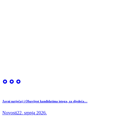
Javni natječaj i Obavijest kandidatima istoga, za sljedeća…
Novosti
22. srpnja 2026.