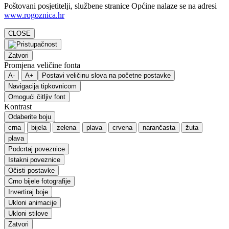
Poštovani posjetitelji, službene stranice Općine nalaze se na adresi
www.rogoznica.hr
CLOSE
Zatvori
Promjena veličine fonta
A-
A+
Postavi veličinu slova na početne postavke
Navigacija tipkovnicom
Omogući čitljiv font
Kontrast
Odaberite boju
crna
bijela
zelena
plava
crvena
narančasta
žuta
plava
Podcrtaj poveznice
Istakni poveznice
Očisti postavke
Crno bijele fotografije
Invertiraj boje
Ukloni animacije
Ukloni stilove
Zatvori