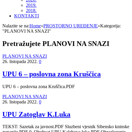
2019.
2018.
KONTAKTI
Nalazite se na:
Home
»
PROSTORNO UREĐENJE
»
Kategorija:
"PLANOVI NA SNAZI"
Pretražujete
PLANOVI NA SNAZI
PLANOVI NA SNAZI
26. listopada 2022.
0
UPU 6 – poslovna zona Kruščica
UPU 6 – poslovna zona Kruščica.PDF
PLANOVI NA SNAZI
26. listopada 2022.
0
UPU Zatoglav K.Luka
TEKST: Sazetak za javnost.PDF Sluzbeni vjesnik Sibensko kninske
zupanije.PDF 0_Obuhvat UPU-Kalebova luka.PDF Obrazlozenje