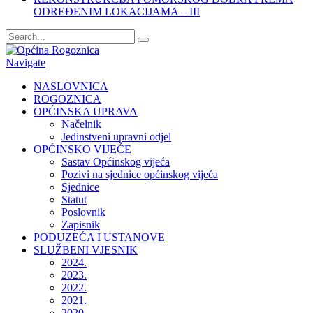
ODREĐENIM LOKACIJAMA – III
Navigate
NASLOVNICA
ROGOZNICA
OPĆINSKA UPRAVA
Načelnik
Jedinstveni upravni odjel
OPĆINSKO VIJEĆE
Sastav Općinskog vijeća
Pozivi na sjednice općinskog vijeća
Sjednice
Statut
Poslovnik
Zapisnik
PODUZEĆA I USTANOVE
SLUŽBENI VJESNIK
2024.
2023.
2022.
2021.
2020.