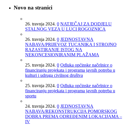
Novo na stranici
26. travnja 2024.
0
NATJEČAJ ZA DODJELU
STALNOG VEZA U LUCI ROGOZNICA
26. travnja 2024.
0
JEDNOSTAVNA
NABAVA/PRIJEVOZ TUCANIKA I STROJNO
RAZASTIRANJE ISTOG NA
NEKONCESIONIRANIM PLAŽAMA
25. travnja 2024.
0
Odluka općinske načelnice o
financiranju projekata i programa javnih potreba u
kulturi i udruga civilnog društva
25. travnja 2024.
0
Odluka općinske načelnice o
financiranju projekata i programa javnih potreba u
sportu
24. travnja 2024.
0
JEDNOSTAVNA
NABAVA/REKONSTRUKCIJA POMORSKOG
DOBRA PREMA ODREĐENIM LOKACIJAMA –
IV