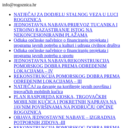
info@rogoznica.hr
NATJEČAJ ZA DODJELU STALNOG VEZA U LUCI
ROGOZNICA
JEDNOSTAVNA NABAVA/PRIJEVOZ TUCANIKA I
STROJNO RAZASTIRANJE ISTOG NA
NEKONCESIONIRANIM PLAŽAMA
Odluka općinske načelnice o financiranju projekata i
programa javnih potreba u kulturi i udruga civilnog društva
Odluka općinske načelnice o financiranju projekata i
programa javnih potreba u sportu
JEDNOSTAVNA NABAVA/REKONSTRUKCIJA
POMORSKOG DOBRA PREMA ODREĐENIM
LOKACIJAMA – IV
REKONSTRUKCIJA POMORSKOG DOBRA PREMA
ODREĐENIM LOKACIJAMA – III
NATJEČAJ za davanje na korištenje javnih površina i
trgovačkih mobilnih kućica
PLAN RASPOREDA KIOSKA, TRGOVAČKIH
MOBILNIH KUĆICA I POKRETNIH NAPRAVA NA
JAVNIM POVRŠINAMA NA PODRUČJU OPĆINE
ROGOZNICA
OBJAVA JEDNOSTAVNE NABAVE – IZGRADNJA
POTPORNIH ZIDOVA -III
REKONSTRUKCIJA POMORSKOG DOBRA PREMA