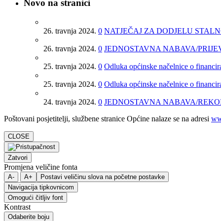
Novo na stranici
26. travnja 2024.
0
NATJEČAJ ZA DODJELU STAL
26. travnja 2024.
0
JEDNOSTAVNA NABAVA/PRIJE
25. travnja 2024.
0
Odluka općinske načelnice o financira
25. travnja 2024.
0
Odluka općinske načelnice o financira
24. travnja 2024.
0
JEDNOSTAVNA NABAVA/REKO
Poštovani posjetitelji, službene stranice Općine nalaze se na adresi
ww
CLOSE
Zatvori
Promjena veličine fonta
A-
A+
Postavi veličinu slova na početne postavke
Navigacija tipkovnicom
Omogući čitljiv font
Kontrast
Odaberite boju