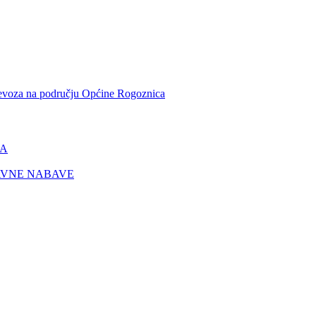
ijevoza na području Općine Rogoznica
SA
AVNE NABAVE