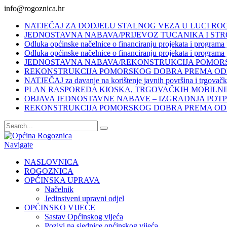
info@rogoznica.hr
NATJEČAJ ZA DODJELU STALNOG VEZA U LUCI RO
JEDNOSTAVNA NABAVA/PRIJEVOZ TUCANIKA I ST
Odluka općinske načelnice o financiranju projekata i programa j
Odluka općinske načelnice o financiranju projekata i programa 
JEDNOSTAVNA NABAVA/REKONSTRUKCIJA POMORS
REKONSTRUKCIJA POMORSKOG DOBRA PREMA ODRE
NATJEČAJ za davanje na korištenje javnih površina i trgovačk
PLAN RASPOREDA KIOSKA, TRGOVAČKIH MOBILNI
OBJAVA JEDNOSTAVNE NABAVE – IZGRADNJA POTPO
REKONSTRUKCIJA POMORSKOG DOBRA PREMA ODRE
Navigate
NASLOVNICA
ROGOZNICA
OPĆINSKA UPRAVA
Načelnik
Jedinstveni upravni odjel
OPĆINSKO VIJEĆE
Sastav Općinskog vijeća
Pozivi na sjednice općinskog vijeća