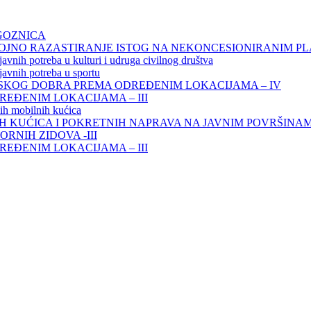
GOZNICA
ROJNO RAZASTIRANJE ISTOG NA NEKONCESIONIRANIM P
avnih potreba u kulturi i udruga civilnog društva
javnih potreba u sportu
KOG DOBRA PREMA ODREĐENIM LOKACIJAMA – IV
ĐENIM LOKACIJAMA – III
ih mobilnih kućica
H KUĆICA I POKRETNIH NAPRAVA NA JAVNIM POVRŠINA
RNIH ZIDOVA -III
ĐENIM LOKACIJAMA – III