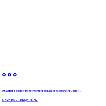
Obavijest o adulticidnom tretiranju komaraca na području Općine…
Novosti
17. srpnja 2026.