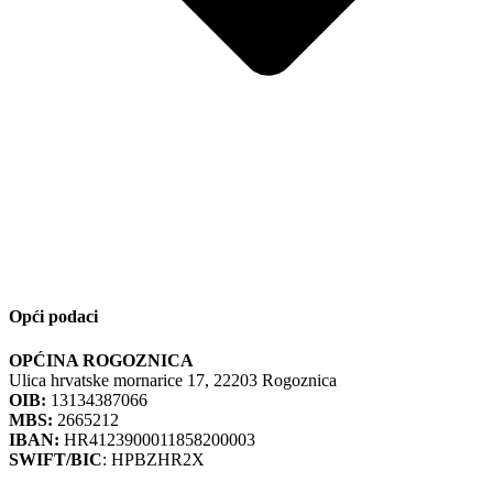
Opći podaci
OPĆINA ROGOZNICA
Ulica hrvatske mornarice 17, 22203 Rogoznica
OIB:
13134387066
MBS:
2665212
IBAN:
HR4123900011858200003
SWIFT/BIC
: HPBZHR2X