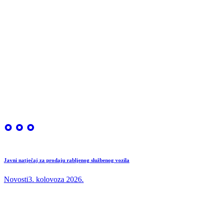
Javni natječaj za prodaju rabljenog službenog vozila
Novosti
3. kolovoza 2026.