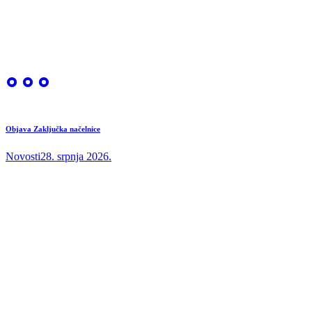
Objava Zaključka načelnice
Novosti
28. srpnja 2026.