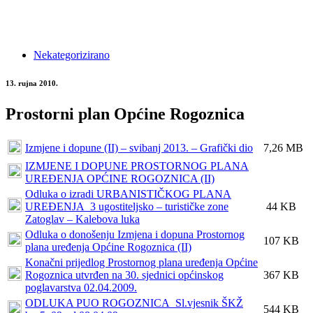
Nekategorizirano
13. rujna 2010.
Prostorni plan Općine Rogoznica
Izmjene i dopune (II) – svibanj 2013. – Grafički dio
7,26 MB
IZMJENE I DOPUNE PROSTORNOG PLANA
UREĐENJA OPĆINE ROGOZNICA (II)
Odluka o izradi URBANISTIČKOG PLANA
UREĐENJA_3 ugostiteljsko – turističke zone
44 KB
Zatoglav – Kalebova luka
Odluka o donošenju Izmjena i dopuna Prostornog
107 KB
plana uređenja Općine Rogoznica (II)
Konačni prijedlog Prostornog plana uređenja Općine
Rogoznica utvrđen na 30. sjednici općinskog
367 KB
poglavarstva 02.04.2009.
ODLUKA PUO ROGOZNICA_Sl.vjesnik ŠKŽ
544 KB