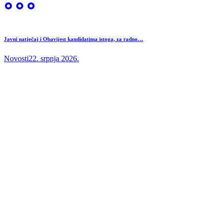
Javni natječaj i Obavijest kandidatima istoga, za radno…
Novosti
22. srpnja 2026.