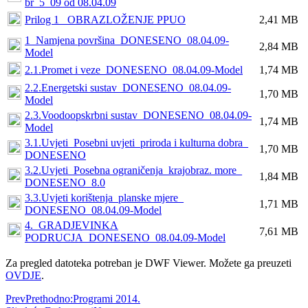
br_5_09 od 08.04.09
Prilog 1_ OBRAZLOŽENJE PPUO
2,41 MB
1_Namjena površina_DONESENO_08.04.09-
2,84 MB
Model
2.1.Promet i veze_DONESENO_08.04.09-Model
1,74 MB
2.2.Energetski sustav_DONESENO_08.04.09-
1,70 MB
Model
2.3.Voodoopskrbni sustav_DONESENO_08.04.09-
1,74 MB
Model
3.1.Uvjeti_Posebni uvjeti_priroda i kulturna dobra_
1,70 MB
DONESENO
3.2.Uvjeti_Posebna ograničenja_krajobraz. more_
1,84 MB
DONESENO_8.0
3.3.Uvjeti korištenja_planske mjere_
1,71 MB
DONESENO_08.04.09-Model
4._GRADJEVINKA
7,61 MB
PODRUCJA_DONESENO_08.04.09-Model
Za pregled datoteka potreban je DWF Viewer. Možete ga preuzeti
OVDJE
.
Prev
Prethodno:
Programi 2014.