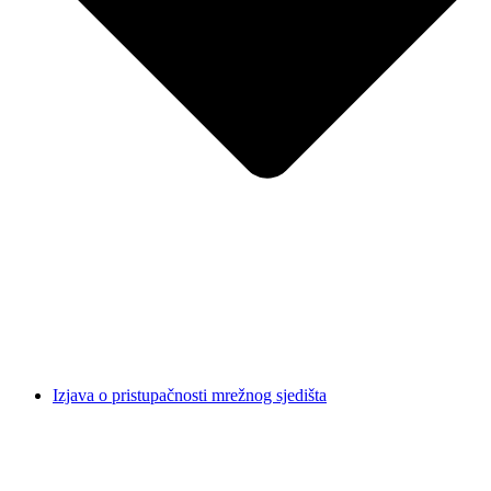
Izjava o pristupačnosti mrežnog sjedišta