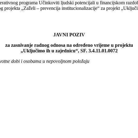
perativnog programa Učinkoviti ljudski potencijali u financijskom razdo
og projekta „Zaželi – prevencija institucionalizacije“ za projekt „Uklj
JAVNI POZIV
za zasnivanje radnog odnosa na određeno vrijeme u projektu
„Uključimo ih u zajednicu“, SF. 3.4.11.01.0072
životne dobi i osobama u nepovoljnom položaju