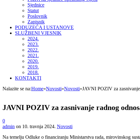
Sjednice
Statut
Poslovnik
Zapisnik
PODUZEĆA I USTANOVE
SLUŽBENI VJESNIK
2024.
2023.
2022.
2021.
2020.
2019.
2018.
KONTAKTI
Nalazite se na:
Home
»
Novosti
»
Novosti
»
JAVNI POZIV za zasnivanje r
JAVNI POZIV za zasnivanje radnog odnosa 
0
admin
on
10. travnja 2024.
Novosti
Na temelju Odluke o financiranju Ministarstva rada, mirovinskog sus