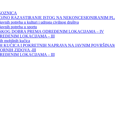
GOZNICA
ROJNO RAZASTIRANJE ISTOG NA NEKONCESIONIRANIM P
avnih potreba u kulturi i udruga civilnog društva
javnih potreba u sportu
KOG DOBRA PREMA ODREĐENIM LOKACIJAMA – IV
ĐENIM LOKACIJAMA – III
ih mobilnih kućica
H KUĆICA I POKRETNIH NAPRAVA NA JAVNIM POVRŠINA
RNIH ZIDOVA -III
ĐENIM LOKACIJAMA – III