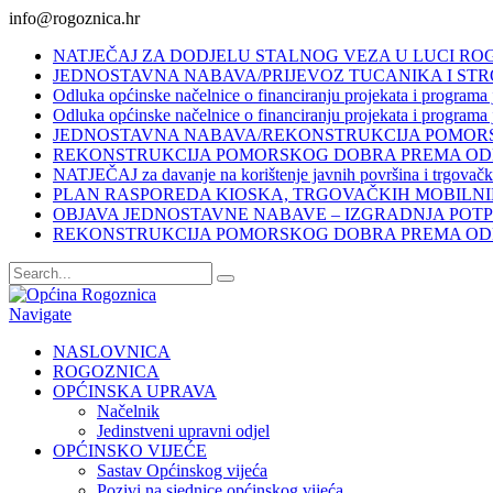
info@rogoznica.hr
NATJEČAJ ZA DODJELU STALNOG VEZA U LUCI RO
JEDNOSTAVNA NABAVA/PRIJEVOZ TUCANIKA I ST
Odluka općinske načelnice o financiranju projekata i programa j
Odluka općinske načelnice o financiranju projekata i programa 
JEDNOSTAVNA NABAVA/REKONSTRUKCIJA POMORS
REKONSTRUKCIJA POMORSKOG DOBRA PREMA ODRE
NATJEČAJ za davanje na korištenje javnih površina i trgovačk
PLAN RASPOREDA KIOSKA, TRGOVAČKIH MOBILNI
OBJAVA JEDNOSTAVNE NABAVE – IZGRADNJA POTPO
REKONSTRUKCIJA POMORSKOG DOBRA PREMA ODRE
Navigate
NASLOVNICA
ROGOZNICA
OPĆINSKA UPRAVA
Načelnik
Jedinstveni upravni odjel
OPĆINSKO VIJEĆE
Sastav Općinskog vijeća
Pozivi na sjednice općinskog vijeća